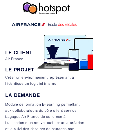
LE CLIENT
Air France
LE PROJET
Créer un environnement représentant à
l'identique un logiciel interne.
LA DEMANDE
Module de formation E-learning permettant
aux collaborateurs du pôle client service
bagages Air France de se former à
l'utilisation d'un nouvel outil, pour la création
et le suivi des dossiers de bagages non