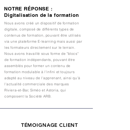
NOTRE RÉPONSE :
Digitalisation de la formation
Nous avons créé un dispositif de formation
digitale, composé de différents types de
contenus de formation, pouvant être utilisés
via une plateforme E-learning mais aussi par
les formateurs directement sur le terrain.
Nous avons travaillé sous forme de "blocs"
de formation indépendants, pouvant être
assemblés pour former un contenu de
formation modulable à l'infini et toujours
adapté au niveau de l'apprenant, ainsi qu'à
l'actualité commerciale des marques
Riviera-et-Bar, Siméo et Astoria, qui
composent la Société ARB.
TÉMOIGNAGE CLIENT