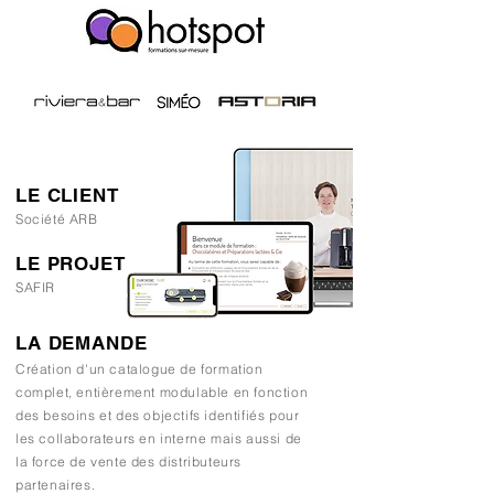
LE CLIENT
Société ARB
LE PROJET
SAFIR
LA DEMANDE
Création d'un catalogue de formation
complet, entièrement modulable en fonction
des besoins et des objectifs identifiés pour
les collaborateurs en interne mais aussi de
la force de vente des distributeurs
partenaires.